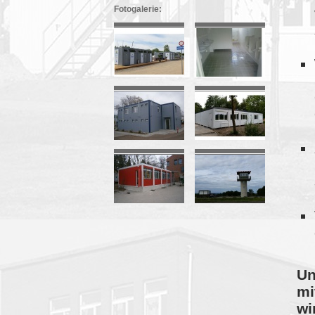
Fotogalerie:
Un
mi
wi